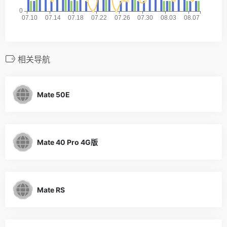
相关导航
Mate 50E
Mate 40 Pro 4G版
Mate RS