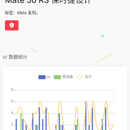
标签：
Mate 系列
数据统计