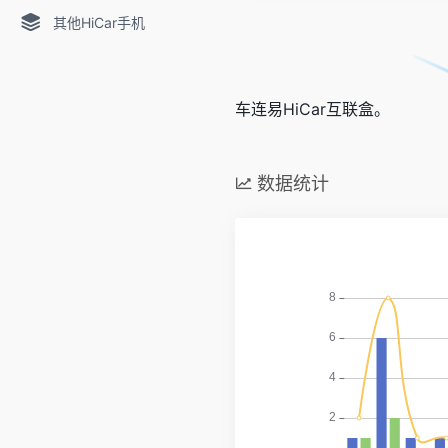
其他HiCar手机
车连易HiCar互联盒。
数据统计