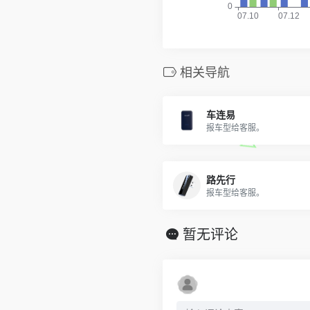
相关导航
车连易
报车型给客服。
路先行
报车型给客服。
暂无评论